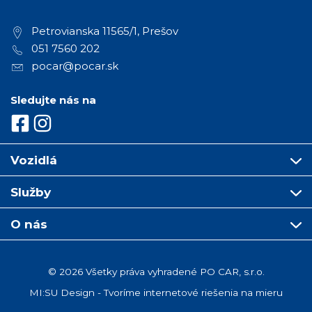
Petrovianska 11565/1, Prešov
051 7560 202
pocar@pocar.sk
Sledujte nás na
Vozidlá
Služby
O nás
© 2026 Všetky práva vyhradené PO CAR, s.r.o.
MI:SU Design
- Tvoríme internetové riešenia na mieru