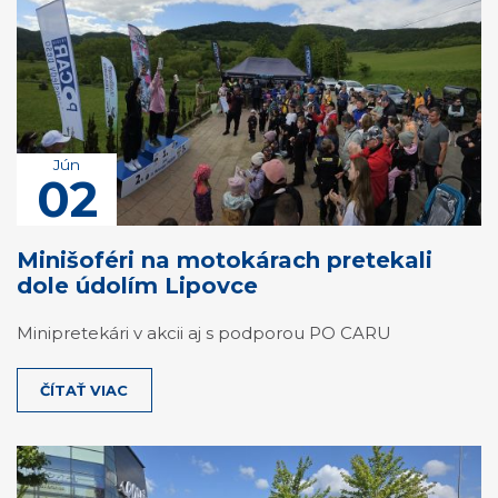
Jún
02
Minišoféri na motokárach pretekali
dole údolím Lipovce
Minipretekári v akcii aj s podporou PO CARU
ČÍTAŤ VIAC