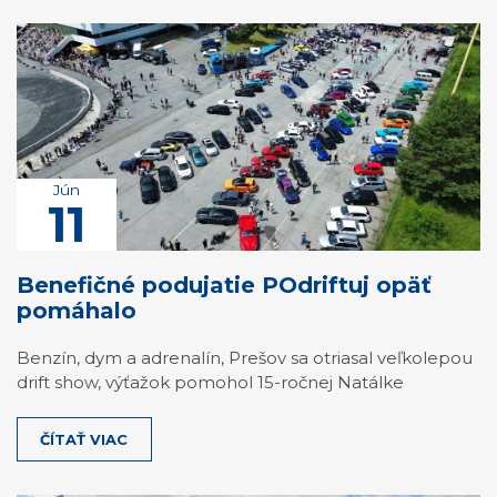
Jún
11
Benefičné podujatie POdriftuj opäť
pomáhalo
Benzín, dym a adrenalín, Prešov sa otriasal veľkolepou
drift show, výťažok pomohol 15-ročnej Natálke
ČÍTAŤ VIAC