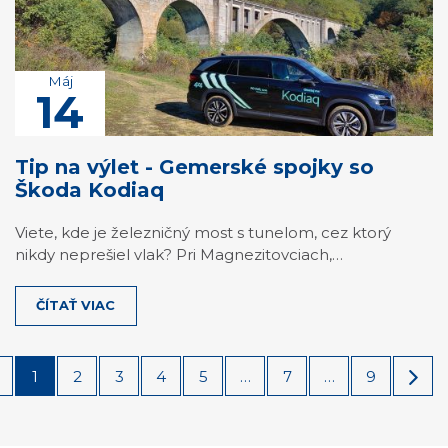
Máj
14
Tip na výlet - Gemerské spojky so
Škoda Kodiaq
Viete, kde je železničný most s tunelom, cez ktorý
nikdy neprešiel vlak? Pri Magnezitovciach,…
ČÍTAŤ VIAC
1
2
3
4
5
…
7
…
9