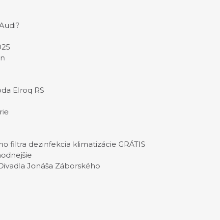
 Audi?
025
en
oda Elroq RS
rie
o filtra dezinfekcia klimatizácie GRÁTIS
hodnejšie
 Divadla Jonáša Záborského