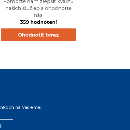
Pomôžte nám zlepšiť kvalitu
našich služieb a ohodnoťte
nás!
359 hodnotení
Ohodnotiť teraz
ánkoch na Váš email.
Ť