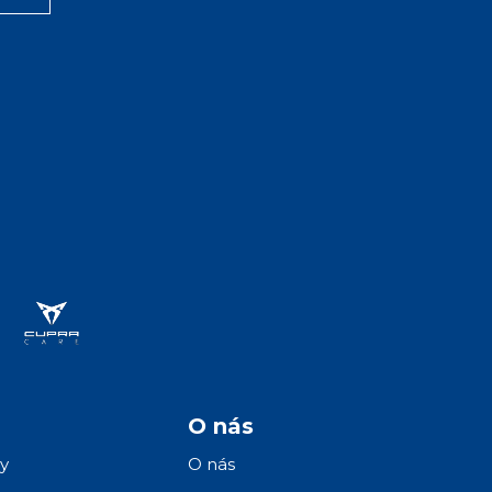
O nás
y
O nás