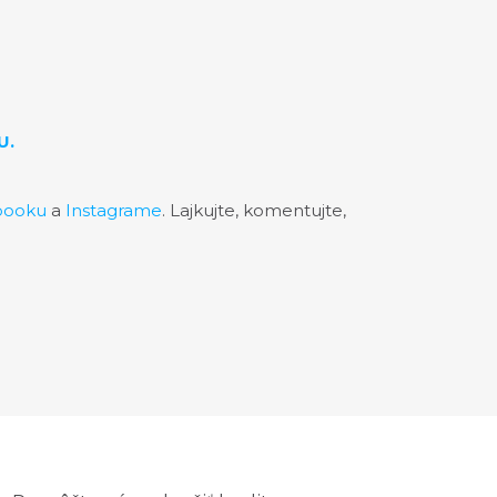
U.
booku
a
Instagrame
. Lajkujte, komentujte,