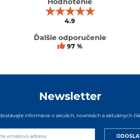
Hodnotenie
★
★
★
★
★
4.9
Ďalšie odporučenie
97 %
Newsletter
 dostávajte informácie o akciách, novinkách a aktuálnych čl
ODOSLA