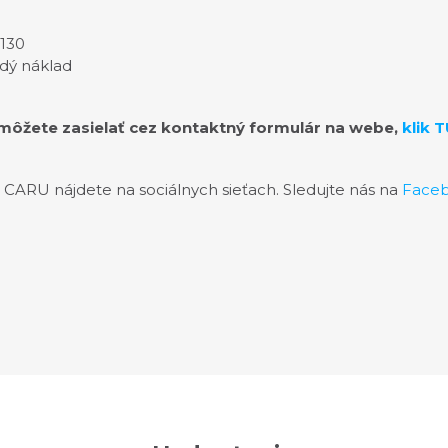
 130
dý náklad
môžete zasielať cez kontaktný formulár na webe,
klik T
O CARU nájdete na sociálnych sieťach. Sledujte nás na
Face