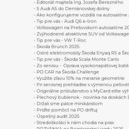
- Editoriál majiteľa Ing. Jozefa Berezného
- S Audi A5 do Demänovskej doliny
- Ako konfigurujeme vozidlá na autosalóne
- Tip pre vás - Audi Q6 e-tron
- Volkswagen na Prešovskom autosalóne 2
- Zvýhodnené atraktívne SUV od Volkswag
- Tip pre vás - VW T-Roc
- Škoda Brunch 2025
- Ostré elektromobily Škoda Enyaq RS a Šk
- Tip pre vás - Škoda Scala Monte Carlo
- Zo servisu - Oprava vysokonapäťovej baté
- PO CAR na Škoda Challenge
- Využite zľavu 10% na meranie geometrie
- Pri servisnej prehliadke s výmenou peľovéh
- Originálne príslušenstvo s MyCard ešte vý
- Plechový bubienok - novinka na doskách
- Držali sme palce minikáristom
- Príďte pomôcť na PO driftuj
- Úspešný audit 2025
- Stredoškoláci k nám chodia na prax
- POZVÁNKA na Bezstarostnú jazdu 2025