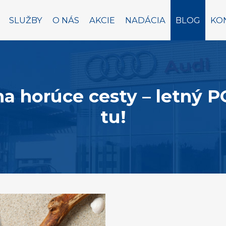
SLUŽBY
O NÁS
AKCIE
NADÁCIA
BLOG
KO
a horúce cesty – letný 
tu!