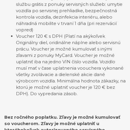
službu grátis z ponuky servisných služieb: umytie
vozidla po servisnej prehliadke, bezpečnostná
kontrola vozidla, dezinfekcia interiéru, alebo
náhradná mobilite v trvaní 1 dňa (pri rezervácií
vopred)
Voucher 120 € s DPH (Platí na akýkoľvek
Originálny diel, oridinálne náplne alebo servisnú
prácu. Voucher je možné kumulovať s inými
zľavami z ponuky MyCard. Voucher je možné
uplatniť iba na jedno VIN číslo vozidla. Vozidlo
musí mať v čase uplatnenia voouchera vykonané
všetky zvolávacie a dielenské akcie dané
výrobcom vozidla. Minimálna hodnota zákazky, na
ktorú je možné uplatniť voucher je 120 € bez
DPH). Do vypredania zásob.
Bez ročného poplatku. Zľavy je možné kumulovať
so voucherom. Zľavy je možné uplatniť u
ktoréhokoľvek autorizovaného servisného