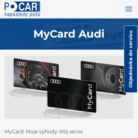
MyCard Audi
Objednávka do servisu
MyCard. Moje výhody. Môj servis.