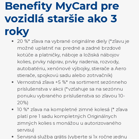
Benefity MyCard pre
vozidlá staršie ako 3
roky
20 %* zľava na vybrané originálne diely (*zľavu je
možné uplatniť na: predné a zadné brzdové
kotúče a platničky, náboje a ložiská nábojov
kolies, prvky náprav, prvky riadenia, rozvody,
autobatériu, xenónové výbojky, stierače a Aero
stierače, spojkovú sadu alebo zotrvačník)
Vernostná zľava +5 %* na sortiment sezónneho
príslušenstva v akcii (*vzťahuje sa na sezónnu
ponuku vybraného príslušenstva so zľavou 10-
20%)
10 %* zľava na kompletné zimné kolesá (* zľava
platí pre 1 sadu kompletných Originálnych
zimných kolies s monážou u autorizovaného
servisu)
Servisná služba grátis (vyberte si 1x ročne jednu