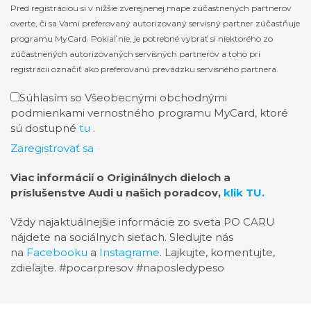
Pred registráciou si v nižšie zverejnenej mape zúčastnených partnerov
overte, či sa Vami preferovaný autorizovaný servisný partner zúčastňuje
programu MyCard. Pokiaľ nie, je potrebné vybrať si niektorého zo
zúčastnených autorizovaných servisných partnerov a toho pri
registrácii označiť ako preferovanú prevádzku servisného partnera.
Súhlasím so Všeobecnými obchodnými
podmienkami vernostného programu MyCard, ktoré
sú dostupné
tu
.
Zaregistrovať sa
Viac informácií o Originálnych dieloch a
príslušenstve Audi u našich poradcov,
klik TU.
Vždy najaktuálnejšie informácie zo sveta PO CARU
nájdete na sociálnych sieťach. Sledujte nás
na
Facebooku
a
Instagrame
. Lajkujte, komentujte,
zdieľajte. #pocarpresov #naposledypeso