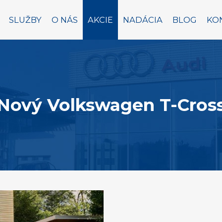
SLUŽBY
O NÁS
AKCIE
NADÁCIA
BLOG
KO
Nový Volkswagen T-Cros