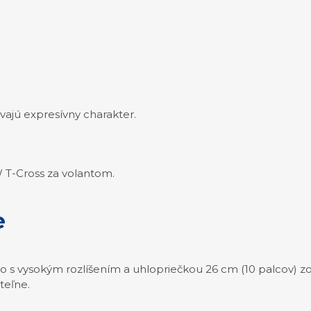
ajú expresívny charakter.
e
Pro s vysokým rozlíšením a uhlopriečkou 26 cm (10 palcov) zo
teľne.