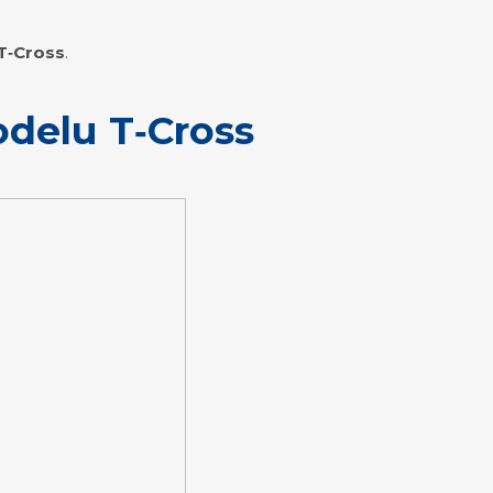
T‑Cross
.
odelu
T‑Cross