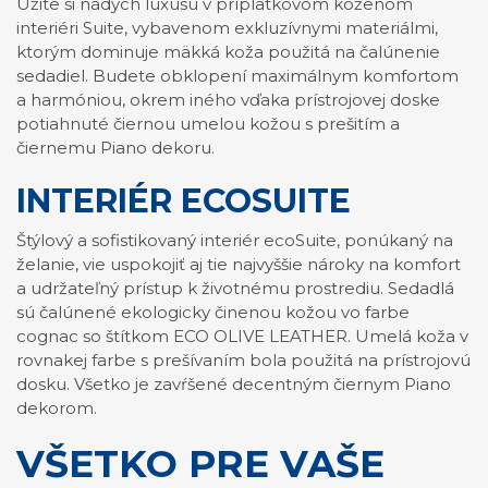
Užite si nádych luxusu v príplatkovom koženom
interiéri Suite, vybavenom exkluzívnymi materiálmi,
ktorým dominuje mäkká koža použitá na čalúnenie
sedadiel. Budete obklopení maximálnym komfortom
a harmóniou, okrem iného vďaka prístrojovej doske
potiahnuté čiernou umelou kožou s prešitím a
čiernemu Piano dekoru.
INTERIÉR ECOSUITE
Štýlový a sofistikovaný interiér ecoSuite, ponúkaný na
želanie, vie uspokojiť aj tie najvyššie nároky na komfort
a udržateľný prístup k životnému prostrediu. Sedadlá
sú čalúnené ekologicky činenou kožou vo farbe
cognac so štítkom ECO OLIVE LEATHER. Umelá koža v
rovnakej farbe s prešívaním bola použitá na prístrojovú
dosku. Všetko je zavŕšené decentným čiernym Piano
dekorom.
VŠETKO PRE VAŠE