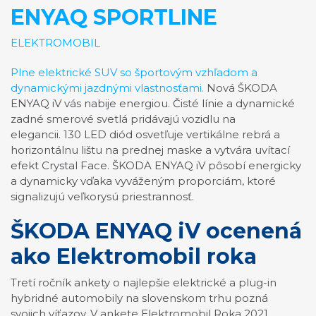
ENYAQ SPORTLINE
ELEKTROMOBIL
Plne elektrické SUV so športovým vzhľadom a
dynamickými jazdnými vlastnosťami.
Nová ŠKODA
ENYAQ iV vás nabije energiou. Čisté línie a dynamické
zadné smerové svetlá pridávajú vozidlu na
elegancii.
130 LED diód osvetľuje vertikálne rebrá a
horizontálnu lištu na prednej maske a vytvára uvítací
efekt Crystal Face.
ŠKODA ENYAQ iV pôsobí energicky
a dynamicky vďaka vyváženým proporciám, ktoré
signalizujú veľkorysú priestrannosť.
ŠKODA ENYAQ iV ocenená
ako Elektromobil roka
Tretí ročník ankety o najlepšie elektrické a plug-in
hybridné automobily na slovenskom trhu pozná
svojich víťazov. V ankete Elektromobil Roka 2021