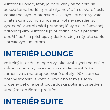
V interiéri Lodge, ktorý je ponúkaný na želanie, sa
odráža téma budúcej mobility, inovácií a udržateľnosti.
Vďaka mäkkým materiálom a jasným farbám vytvára
priateľskú a útulnú atmosféru. Poťahy sedadiel sú
vyrobené v kombinácii prírodnej látky a certifikovanej
prírodnej vlny. V interiéri je prírodná látka s prešitím
použitá tiež na prístrojovej doske, kde ju nájdete spolu
s hliníkovým dekorom.
INTERIÉR LOUNGE
Voliteľný interiér Lounge s vysoko kvalitnými materiálmi
spĺňa požiadavky na estetiku i moderný vzhľad a
zameriava sa na prepracované detaily. Dôkazom sú
poťahy sedadiel z kože a umelého semišu, šedý
brúsený dekor a prístrojová doska potiahnutá šedým
umelým semišom s prešitím.
INTERIÉR SUITE