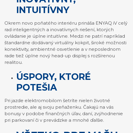
INTUITÍVNY
Okrem novo poňatého interiéru prináša ENYAQ iV celý
rad inteligentných a inovatívnych riešení, ktorých
ovládanie je úplne intuitívne. Medzi ne patrí napríklad
štandardne dodávaný virtuálny kokpit, široké možnosti
konektivity, ambientné osvetlenie a v neposlednom
rade tiež úplne nový head-up displej s rozšírenou
realitou.
ÚSPORY, KTORÉ
POTEŠIA
Pri jazde elektromobilom šetríte nielen životné
prostredie, ale aj svoju peňaženku. Čakajú na vás
bonusy v podobe finančných úľav, daní, zvýhodnenie
pri parkovaní či v prevádzke a mnohé ďalšie.