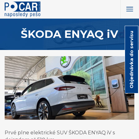
ŠKODA ENYAQ iV
Objednávka do servisu
Prvé plne elektrické SUV ŠKODA ENYAQ iV s