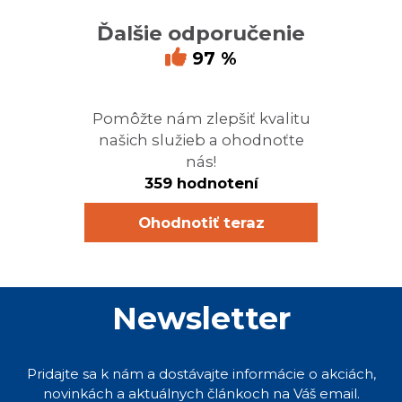
Ďalšie odporučenie
97 %
Pomôžte nám zlepšiť kvalitu
našich služieb a ohodnoťte
nás!
359 hodnotení
Ohodnotiť teraz
Newsletter
Pridajte sa k nám a dostávajte informácie o akciách,
novinkách a aktuálnych článkoch na Váš email.