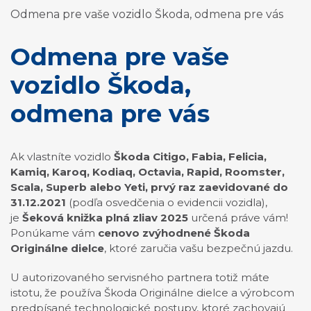
Odmena pre vaše vozidlo Škoda, odmena pre vás
Odmena pre vaše
vozidlo Škoda,
odmena pre vás
Ak vlastníte vozidlo
Škoda Citigo, Fabia, Felicia,
Kamiq, Karoq, Kodiaq, Octavia, Rapid, Roomster,
Scala, Superb alebo Yeti, prvý raz zaevidované do
31.12.2021
(podľa osvedčenia o evidencii vozidla),
je
Šeková knižka plná zliav 2025
určená práve vám!
Ponúkame vám
cenovo zvýhodnené Škoda
Originálne dielce
, ktoré zaručia vašu bezpečnú jazdu.
U autorizovaného servisného partnera totiž máte
istotu, že používa Škoda Originálne dielce a výrobcom
predpísané technologické postupy, ktoré zachovajú