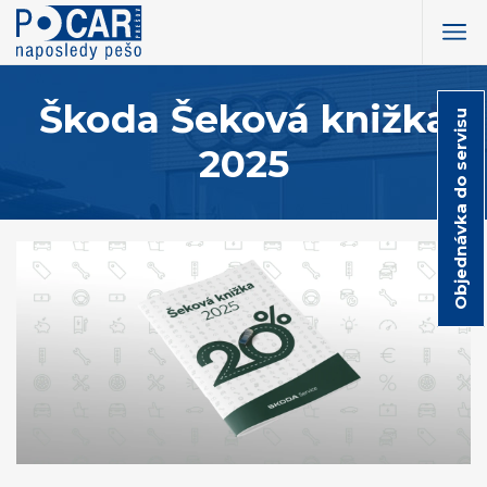
Škoda Šeková knižka
Objednávka do servisu
2025