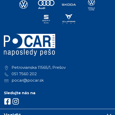
Petrovianska 11565/1, Prešov
051 7560 202
pocar@pocar.sk
Sledujte nás na
Vozidlá