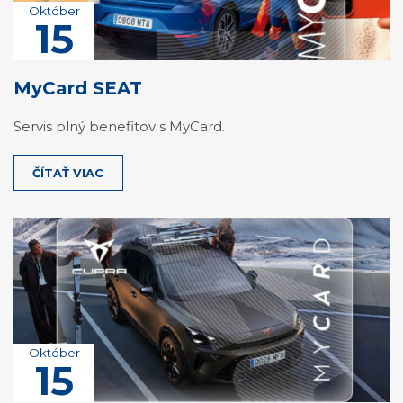
Október
15
MyCard SEAT
Servis plný benefitov s MyCard.
ČÍTAŤ VIAC
Október
15