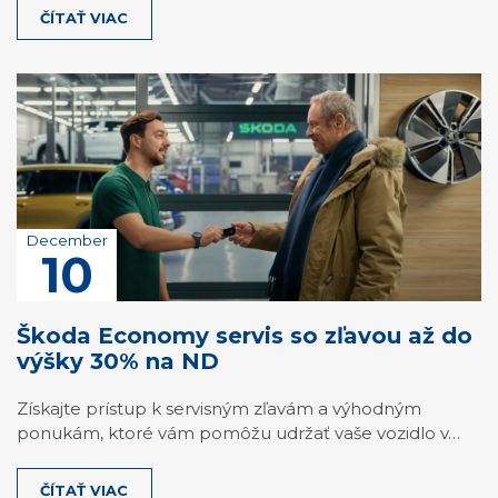
ČÍTAŤ VIAC
December
10
Škoda Economy servis so zľavou až do
výšky 30% na ND
Získajte prístup k servisným zľavám a výhodným
ponukám, ktoré vám pomôžu udržať vaše vozidlo v…
ČÍTAŤ VIAC