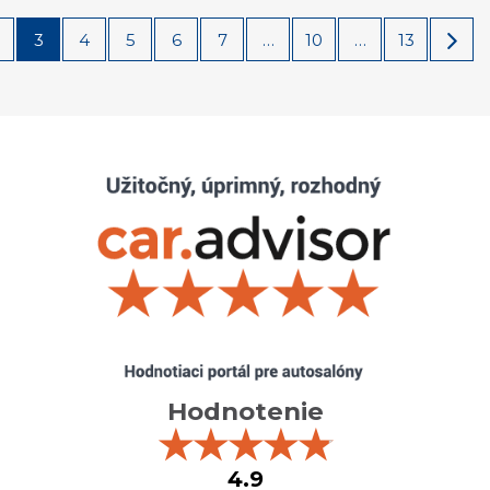
3
4
5
6
7
…
10
…
13
Hodnotenie
★
★
★
★
★
4.9