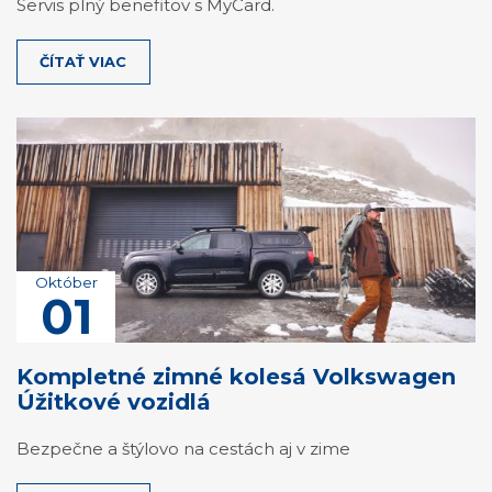
Servis plný benefitov s MyCard.
ČÍTAŤ VIAC
Október
01
Kompletné zimné kolesá Volkswagen
Úžitkové vozidlá
Bezpečne a štýlovo na cestách aj v zime