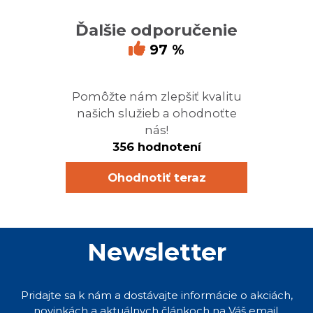
Ďalšie odporučenie
97 %
Pomôžte nám zlepšiť kvalitu
našich služieb a ohodnoťte
nás!
356 hodnotení
Ohodnotiť teraz
Newsletter
Pridajte sa k nám a dostávajte informácie o akciách,
novinkách a aktuálnych článkoch na Váš email.