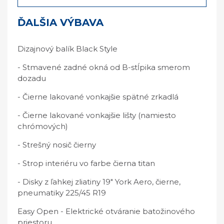
ĎALŠIA VÝBAVA
Dizajnový balík Black Style
- Stmavené zadné okná od B-stĺpika smerom
dozadu
- Čierne lakované vonkajšie spätné zrkadlá
- Čierne lakované vonkajšie lišty (namiesto
chrómových)
- Strešný nosič čierny
- Strop interiéru vo farbe čierna titan
- Disky z ľahkej zliatiny 19" York Aero, čierne,
pneumatiky 225/45 R19
Easy Open - Elektrické otváranie batožinového
priestoru