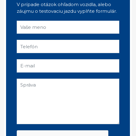
V prípade otázok ohľadom vozidla, alebo
záujmu o testovaciu jazdu vyplňte formulár.