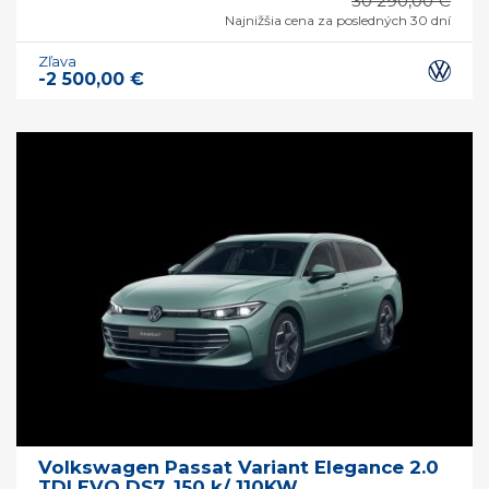
30 290,00 €
Najnižšia cena za posledných 30 dní
Zľava
-2 500,00 €
Volkswagen Passat Variant Elegance 2.0
TDI EVO DS7, 150 k/ 110KW