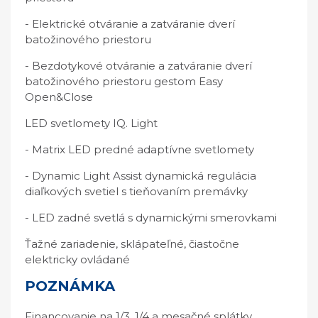
- Elektrické otváranie a zatváranie dverí
batožinového priestoru
- Bezdotykové otváranie a zatváranie dverí
batožinového priestoru gestom Easy
Open&Close
LED svetlomety IQ. Light
- Matrix LED predné adaptívne svetlomety
- Dynamic Light Assist dynamická regulácia
diaľkových svetiel s tieňovaním premávky
- LED zadné svetlá s dynamickými smerovkami
Ťažné zariadenie, sklápateľné, čiastočne
elektricky ovládané
POZNÁMKA
Financovanie na 1/3, 1/4 a mesačné splátky.