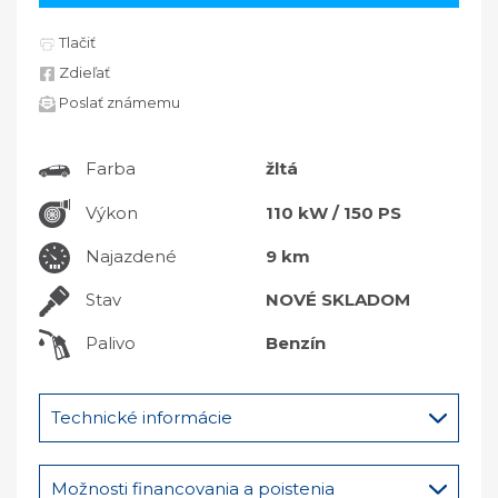
Tlačiť
Zdieľať
Poslať známemu
Farba
žltá
Výkon
110 kW / 150 PS
Najazdené
9 km
Stav
NOVÉ SKLADOM
Palivo
Benzín
Technické informácie
Možnosti financovania a poistenia