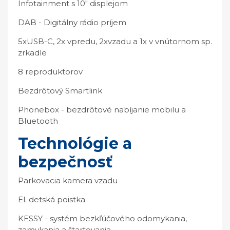
Infotainment s 10" displejom
DAB - Digitálny rádio príjem
5xUSB-C, 2x vpredu, 2xvzadu a 1x v vnútornom sp.
zrkadle
8 reproduktorov
Bezdrôtový Smartlink
Phonebox - bezdrôtové nabíjanie mobilu a
Bluetooth
Technológie a
bezpečnosť
Parkovacia kamera vzadu
El. detská poistka
KESSY - systém bezkľúčového odomykania,
zamykania a štartovania