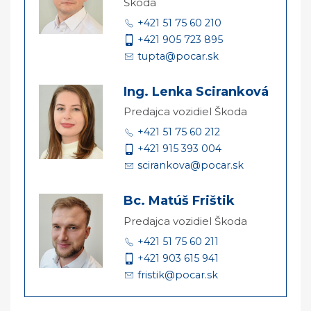
Škoda
+421 51 75 60 210
+421 905 723 895
tupta@pocar.sk
Ing. Lenka Sciranková
Predajca vozidiel Škoda
+421 51 75 60 212
+421 915 393 004
scirankova@pocar.sk
Bc. Matúš Frištik
Predajca vozidiel Škoda
+421 51 75 60 211
+421 903 615 941
fristik@pocar.sk