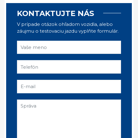
KONTAKTUJTE NÁS
V prípade otázok ohľadom vozidla, alebo
záujmu o testovaciu jazdu vyplňte formulár.