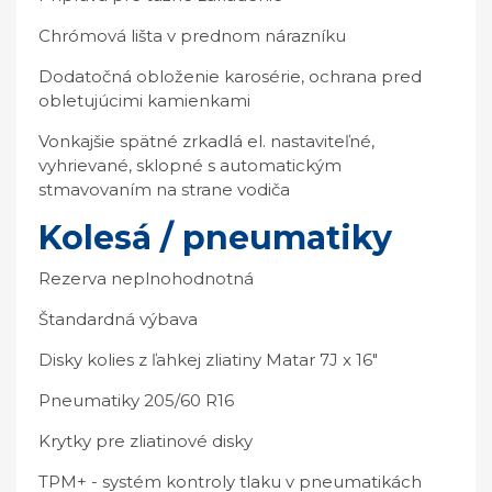
Chrómová lišta v prednom nárazníku
Dodatočná obloženie karosérie, ochrana pred
obletujúcimi kamienkami
Vonkajšie spätné zrkadlá el. nastaviteľné,
vyhrievané, sklopné s automatickým
stmavovaním na strane vodiča
Kolesá / pneumatiky
Rezerva neplnohodnotná
Štandardná výbava
Disky kolies z ľahkej zliatiny Matar 7J x 16"
Pneumatiky 205/60 R16
Krytky pre zliatinové disky
TPM+ - systém kontroly tlaku v pneumatikách