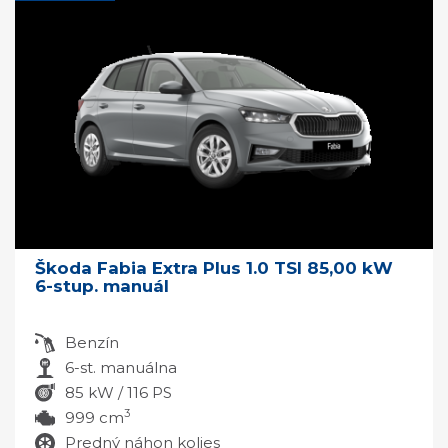
Škoda Fabia Extra Plus 1.0 TSI 85,00 kW
6-stup. manuál
Benzín
6-st. manuálna
85 kW / 116 PS
3
999 cm
Predný náhon kolies