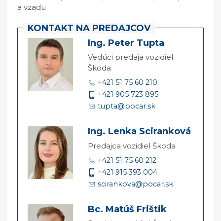
a vzadu
KONTAKT NA PREDAJCOV
Ing. Peter Tupta
Vedúci predaja vozidiel
Škoda
+421 51 75 60 210
+421 905 723 895
tupta@pocar.sk
Ing. Lenka Sciranková
Predajca vozidiel Škoda
+421 51 75 60 212
+421 915 393 004
scirankova@pocar.sk
Bc. Matúš Frištik