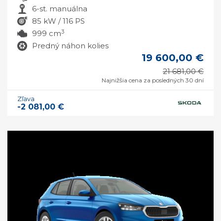
6-st. manuálna
85 kW / 116 PS
3
999 cm
Predný náhon kolies
19 600,00 €
21 681,00 €
Najnižšia cena za posledných 30 dní
Zľava
-2 081,00 €