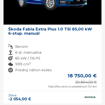
Škoda Fabia Extra Plus 1.0 TSI 85,00 kW
6-stup. manuál
Benzín
6-st. manuálna
85 kW / 116 PS
3
999 cm
Predný náhon kolies
18 750,00 €
20 804,00 €
Najnižšia cena za posledných 30 dní
Zľava
-2 054,00 €