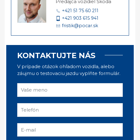
Predajca vozidiel Škoda
+421 51 75 60 211
+421 903 615 941
fristik@pocar.sk
KONTAKTUJTE NÁS
V prípade otázok ohľadom vozidla, alebo
záujmu o testovaciu jazdu vyplňte formulár.