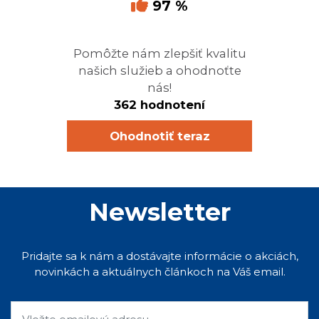
97 %
Pomôžte nám zlepšiť kvalitu
našich služieb a ohodnoťte
nás!
362 hodnotení
Ohodnotiť teraz
Newsletter
Pridajte sa k nám a dostávajte informácie o akciách,
novinkách a aktuálnych článkoch na Váš email.