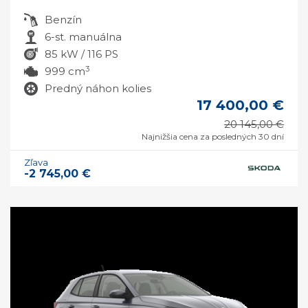
Benzín
6-st. manuálna
85 kW / 116 PS
3
999 cm
Predný náhon kolies
17 400,00 €
20 145,00 €
Najnižšia cena za posledných 30 dní
Zľava
-2 745,00 €