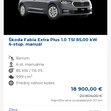
Škoda Fabia Extra Plus 1.0 TSI 85,00 kW
6-stup. manuál
Benzín
6-st. manuálna
85 kW / 116 PS
3
999 cm
Predný náhon kolies
18 900,00 €
20 804,00 €
Najnižšia cena za posledných 30 dní
Zľava