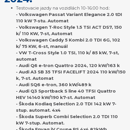
Testovacie jazdy na vozidlách 10-16:00 hod.:
- Volkswagen Passat Variant Elegance 2.0 tDI
110 kW 7-stu. Automat
- Volkswagen T-Roc Style 1.5 TSI ACT DS7, 150
k/ 110 KW, 7-st, Automat
- Volkswagen Caddy 5 Kombi 2.0 TDI 6G, 102
k/ 75 KW, 6-st, manuál
- VW T-Cross Style 1.0 TSI, 110 k/ 85 kW, 7-st,
automat
- Audi Q6 e-tron Quattro 2024, 120 kW/163 k
- Audi A3 SB 35 TFSI FACELIFT 2024 110 kW/150
k, 7-st. Automat
- Audi SQ6 e-tron, 360 kW/489 k
- Audi Q3 Sportback S line 40 TFSI Quattro
HEV 14140 kW/190 k7-st. Automat
- Škoda Kodiaq Selection 2.0 TDI 142 kW 7-
stup. automat. 4x4
- Škoda Superb Combi Selection 2.0 TDI 110
kW 7-stup. Automat.
- Škoda Enyaq iV Coupe RS 4x4 82kWh