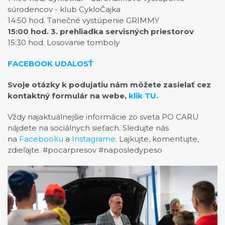
súrodencov - klub CykloČajka
14:50 hod. Tanečné vystúpenie GRIMMY
15:00 hod. 3. prehliadka servisných priestorov
15:30 hod. Losovanie tomboly
FACEBOOK UDALOSŤ
Svoje otázky k podujatiu nám môžete zasielať cez
kontaktný formulár na webe,
klik TU.
Vždy najaktuálnejšie informácie zo sveta PO CARU
nájdete na sociálnych sieťach. Sledujte nás
na
Facebooku
a
Instagrame
. Lajkujte, komentujte,
zdieľajte. #pocarpresov #naposledypeso