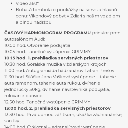
Video 360°
Bohatá tombola o poukážky na servis a hlavnú
cenu: Víkendový pobyt v Ždiari s našim vozidlom
a plnou nádržou
ČASOVÝ HARMONOGRAM PROGRAMU
priestor pred
autosalónom Audi:
10:00 hod. Otvorenie podujatia
10:05 hod. Tanečné vystúpenie GRIMMY
10:15 hod. 1. prehliadka servisných priestorov
10:30 hod. Goralska muzika v ždiarskych krojoch
11:00 hod. Autogramiáda hádzanárov Tatran Prešov
11:30 hod. Siláčka Jana Vašková vystúpenie – ťahanie
auta ramenom, ťahanie auta rukou, dvíhanie
jednoručky 50kg, dvíhanie návštevníka podujatia,
rolovanie panvice
12:50 hod. Tanečné vystúpenie GRIMMY
13:00 hod. 2. prehliadka servisných priestorov
13:30 hod. Prvá pomoc zážitkom, ukážka záchranárskej
sanitky
14:00 hod. Cyklotrial – adrenalínové vystúpenie