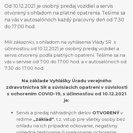
Od 10.12.2021 je osobný predaj vozidiel a servis
otvorený s ohľadom na platné opatrenia. Tešíme sa
na vás v autosalónoch každý pracovný deň od 7:30
do 17:00 hod.
Milí zákazníci, s ohľadom na vyhlásenia Vlády SR s
účinnosťou od 10.12.2021 je osobný predaj vozidiel a
servis otvorený podľa platných opatrení. Tešíme sa na
vás v servise od 7:00 do 17:00 hod. a v autosalónoch od
7:30 do 17:00 hod.
Na základe Vyhlášky Úradu verejného
zdravotníctva SR a súvisiacich opatrení v súvislosti
s ochorením COVID-19, s účinnosťou od 10.12.2021
je:
Servis a predaj náhradných dielov
OTVORENÝ
v
režime
„základ“
, t.z. vstup pre všetky osoby bez
ohľadu na ich prípadné očkovanie, negatívny
výsledok testovania či prekonanie ochorenia.