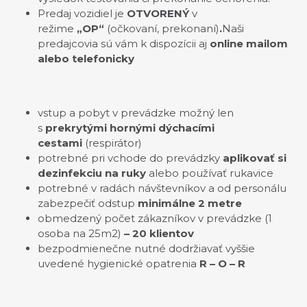
Predaj vozidiel je
OTVORENÝ
v
režime
„OP“
(očkovaní, prekonaní)
.
Naši
predajcovia sú vám k dispozícii aj
online mailom
alebo telefonicky
vstup a pobyt v prevádzke možný len
s
prekrytými hornými dýchacími
cestami
(respirátor)
potrebné pri vchode do prevádzky
aplikovať si
dezinfekciu na ruky
alebo používať rukavice
potrebné v radách návštevníkov a od personálu
zabezpečiť odstup
minimálne 2 metre
obmedzený počet zákazníkov v prevádzke (1
osoba na 25m2)
– 20 klientov
bezpodmienečne nutné dodržiavať vyššie
uvedené hygienické opatrenia
R – O – R