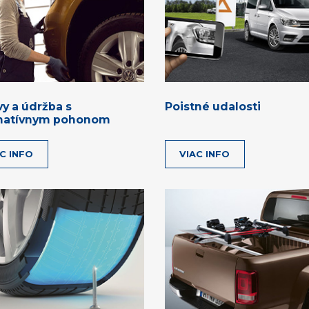
y a údržba s
Poistné udalosti
rnatívnym pohonom
C INFO
VIAC INFO