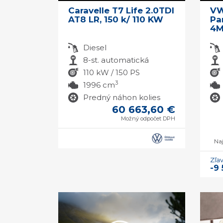
Caravelle T7 Life 2.0TDI
VW
AT8 LR, 150 k/ 110 KW
Pa
4M
Diesel
8-st. automatická
110 kW / 150 PS
3
1996 cm
Predný náhon kolies
60 663,60 €
Možný odpočet DPH
Naj
Zľa
-9