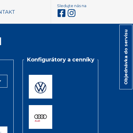
Sledujte nás na
NTAKT
Objednávka do servisu
l
Konfigurátory a cenníky
odovka