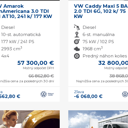
 Amarok
VW Caddy Maxi 5 BA
nAmericana 3.0 TDI
2.0 TDI 6G, 102 k/ 75
 AT10, 241 k/ 177 KW
KW
Diesel
Diesel
10-st. automatická
6-st. manuálna
177 kW / 241 PS
75 kW / 102 PS
3
3
2993 cm
1968 cm
4x4
Predný náhon kolies
57 300,00 €
32 800,0
Možný odpočet DPH
Možný odpoče
66 862,80 €
38 868,
nižšia cena za posledných 30 dní
Najnižšia cena za posledných 3
va
Zľava
 562,80 €
-6 068,00 €