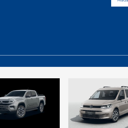
Hľada