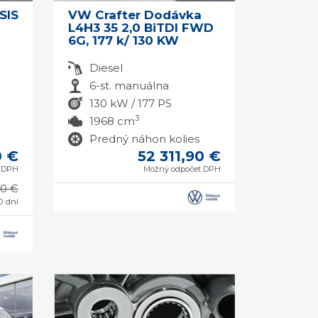
SIS
VW Crafter Dodávka
L4H3 35 2,0 BiTDI FWD
6G, 177 k/ 130 KW
Diesel
6-st. manuálna
130 kW / 177 PS
3
1968 cm
Predný náhon kolies
0 €
52 311,90 €
t DPH
Možný odpočet DPH
00 €
0 dní