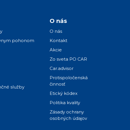
O nás
y
O nás
atívnym pohonom
Kontakt
Akcie
Zo sveta PO CAR
Car.advisor
Protispoločenská
činnosť
enčné služby
Etický kódex
Politika kvality
Zásady ochrany
osobných údajov