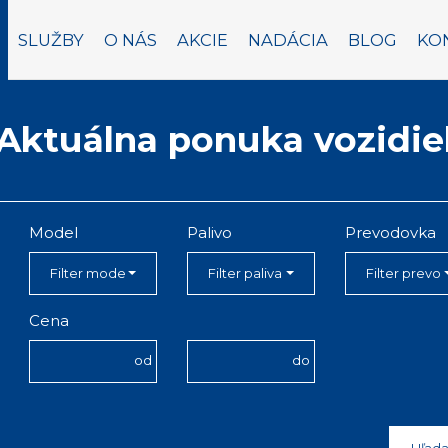
SLUŽBY
O NÁS
AKCIE
NADÁCIA
BLOG
KO
Aktuálna ponuka vozidie
Model
Palivo
Prevodovka
Filter modelu
Filter paliva
Filter prev
Cena
od
do