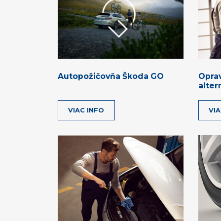
Autopožičovňa Škoda GO
Oprav
alte
VIAC INFO
VIA