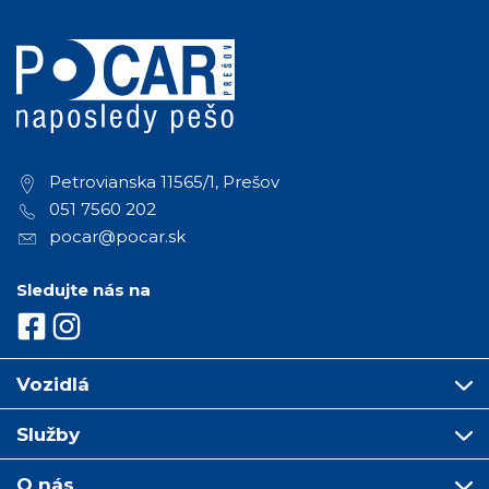
Petrovianska 11565/1, Prešov
051 7560 202
pocar@pocar.sk
Sledujte nás na
Vozidlá
Služby
O nás