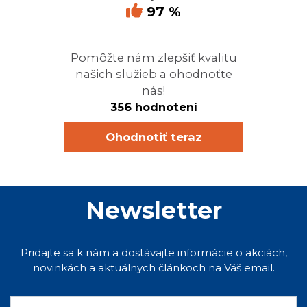
97 %
Pomôžte nám zlepšiť kvalitu
našich služieb a ohodnoťte
nás!
356 hodnotení
Ohodnotiť teraz
Newsletter
Pridajte sa k nám a dostávajte informácie o akciách,
novinkách a aktuálnych článkoch na Váš email.