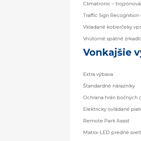
Climatronic – trojzónová
Traffic Sign Recognitio
Vkladané koberčeky vp
Vnútorné spätné zrkadl
Vonkajšie 
Extra výbava
Štandardné nárazníky
Ochrana hrán bočných d
Elektricky ovládané pia
Remote Park Assist
Matrix-LED predné svet