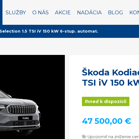
SLUŽBY
O NÁS
AKCIE
NADÁCIA
BLOG
KO
election 1.5 TSI iV 150 kW 6-stup. automat.
Škoda Kodiaq
TSI iV 150 k
Ihneď k dispozícii
47 500,00 €
Upozorniť na zníženie ce