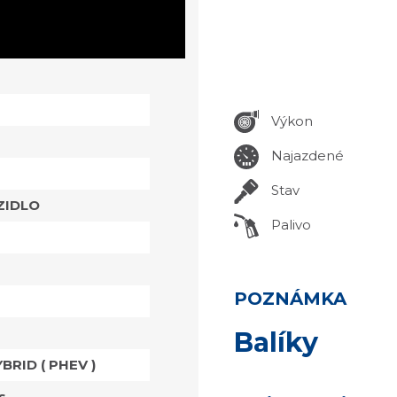
Výkon
Najazdené
Stav
ZIDLO
Palivo
POZNÁMKA
Balíky
YBRID ( PHEV )
s