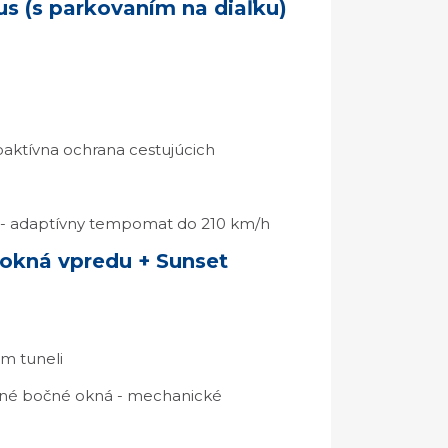
us (s parkovaním na diaľku)
roaktívna ochrana cestujúcich
l - adaptívny tempomat do 210 km/h
okná vpredu + Sunset
m tuneli
adné bočné okná - mechanické