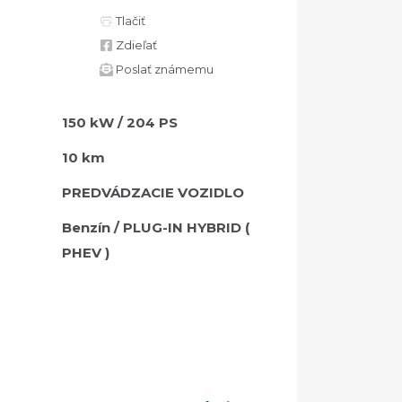
Tlačiť
Zdieľať
Poslať známemu
150 kW / 204 PS
10 km
PREDVÁDZACIE VOZIDLO
Benzín / PLUG-IN HYBRID (
PHEV )