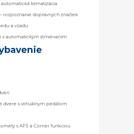
 automatická klimatizácia
n – rozpoznanie dopravných značiek
redu a vzadu
o s automatickým stmievaním
vybavenie
verí
te dvere s virtuálnym pedálom
lomety s AFS a Corner funkciou