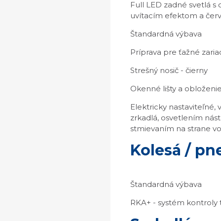
Full LED zadné svetlá 
uvítacím efektom a červ
Štandardná výbava
Príprava pre ťažné zari
Strešný nosič - čierny
Okenné lišty a obloženie
Elektricky nastaviteľné,
zrkadlá, osvetlením ná
stmievaním na strane vo
Kolesá / p
Štandardná výbava
RKA+ - systém kontroly