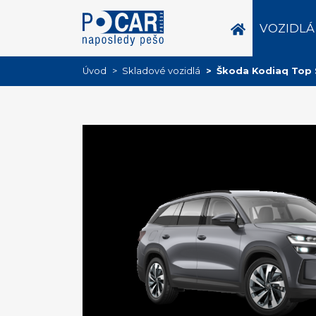
VOZIDLÁ
Úvod
Skladové vozidlá
Škoda Kodiaq Top S