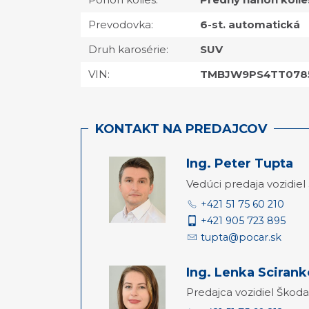
Prevodovka:
6-st. automatická
Druh karosérie:
SUV
VIN:
TMBJW9PS4TT078
KONTAKT NA PREDAJCOV
Ing. Peter Tupta
Vedúci predaja vozidiel
+421 51 75 60 210
+421 905 723 895
tupta@pocar.sk
Ing. Lenka Sciran
Predajca vozidiel Škoda