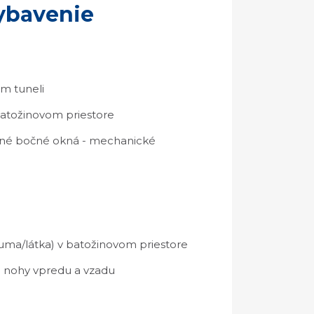
ybavenie
m tuneli
batožinovom priestore
adné bočné okná - mechanické
uma/látka) v batožinovom priestore
e nohy vpredu a vzadu