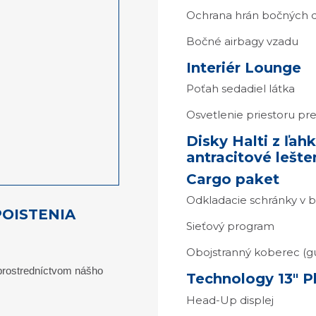
Ochrana hrán bočných d
Bočné airbagy vzadu
Interiér Lounge
Poťah sedadiel látka
Osvetlenie priestoru pr
Disky Halti z ľahke
antracitové lešte
Cargo paket
Odkladacie schránky v 
POISTENIA
Sieťový program
Obojstranný koberec (g
 prostredníctvom nášho
Technology 13" P
Head-Up displej