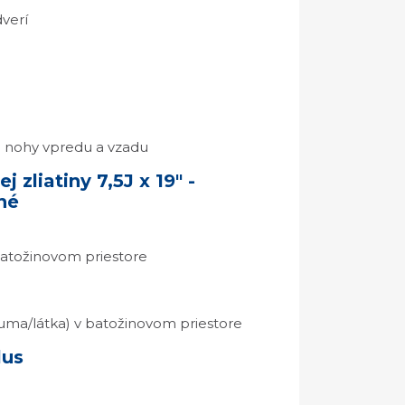
verí
e nohy vpredu a vzadu
j zliatiny 7,5J x 19" -
né
batožinovom priestore
uma/látka) v batožinovom priestore
lus