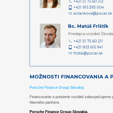
+421 51 75 60 212
+421 915 393 004
scirankova@pocar.sk
Bc. Matúš Frištik
Predajca vozidiel Škoda
+421 51 75 60 211
+421 903 615 941
fristik@pocar.sk
MOŽNOSTI FINANCOVANIA A 
Porsche Finance Group Slovakia
Financovanie a poistenie vozidiel zabezpečujeme
hlavného partnera
Porsche Finance Group Slovakia
.