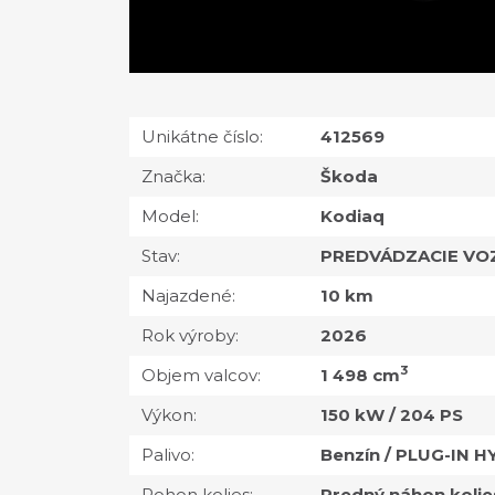
Unikátne číslo:
412569
Značka:
Škoda
Model:
Kodiaq
Stav:
PREDVÁDZACIE VO
Najazdené:
10 km
Rok výroby:
2026
3
Objem valcov:
1 498 cm
Výkon:
150 kW / 204 PS
Palivo:
Benzín / PLUG-IN H
Pohon kolies:
Predný náhon kolie