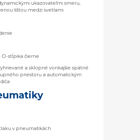
s dynamickými ukazovateľmi smeru,
enou lištou medzi svetlami
adenie
 D-stĺpika čierne
 vyhrievané a sklopné vonkajšie spätné
stupného priestoru a automatickým
diča
neumatiky
 tlaku v pneumatikách