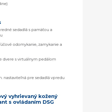
ine)
s
 predné sedadlá s pamäťou a
ku
ľúčové odomykanie, zamykanie a
te dvere s virtuálnym pedálom
. nastaviteľná pre sedadlá vpredu
vý vyhrievaný kožený
ant s ovládaním DSG