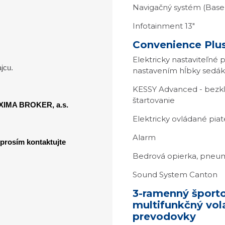
Navigačný systém (Basel
Infotainment 13"
Convenience Plu
Elektricky nastaviteľné
jcu.
nastavením hĺbky sedá
KESSY Advanced - bezk
štartovanie
IMA BROKER, a.s.
Elektricky ovládané pia
Alarm
 prosím kontaktujte
Bedrová opierka, pneum
Sound System Canton
3-ramenný športo
multifunkčný vol
prevodovky