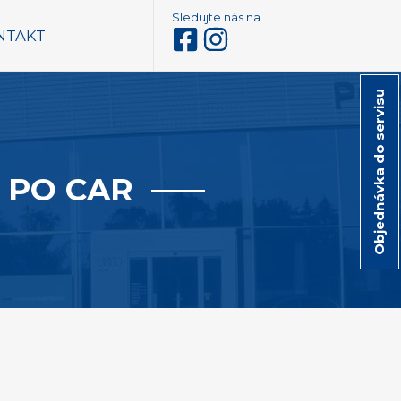
Sledujte nás na
NTAKT
Objednávka do servisu
m PO CAR