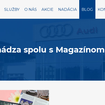
SLUŽBY
O NÁS
AKCIE
NADÁCIA
BLOG
KO
chádza spolu s Magazíno