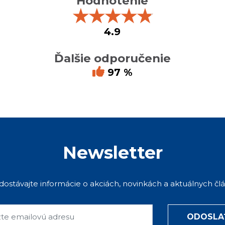
Hodnotenie
★
★
★
★
★
4.9
Ďalšie odporučenie
97 %
Newsletter
 dostávajte informácie o akciách, novinkách a aktuálnych čl
ODOSLA