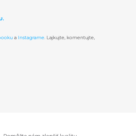
U.
booku
a
Instagrame
. Lajkujte, komentujte,
Pomôžte nám zlepšiť kvalitu