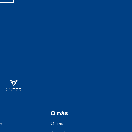
O nás
y
O nás