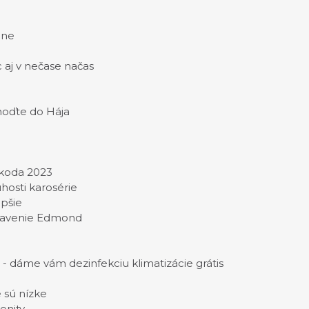
ine
 aj v nečase načas
Choďte do Hája
Škoda 2023
hosti karosérie
epšie
stavenie Edmond
a - dáme vám dezinfekciu klimatizácie grátis
 sú nízke
enity