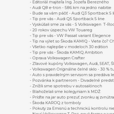
- Editoriál majiteľa Ing. Jozefa Berezného
- Audi Q8 e-tron - 586 km na jedno nabitie
- Bude sa vám páčiť - Audi Q3 Sportback S l
- Tip pre vás - Audi Q5 Sportback S line
- Vyskúšali sme za vás - S Volkswagen T-Roc
- 20 rokov úspechu VW Touareg
- Tip pre vás - VW Passat variant Elegence
- Tip na výlet so Škoda KAMIQ - Viete čo? 
- Všetko najlepšie v modeloch 30 edition
- Tip pre vás - Škoda KAMIQ Ambition
- Oprava Volkswagen Crafter
- Zľavové kupóny Volkswagen, Audi, SEAT, 
- Volkswagen Originálne čelné sklo - 30 % tu
- Auto s pravidelným servisom sa predáva l
- Pozvánka k partnerom - Divadelné pred
- Znížili sme spotrebu v autosalónoch
- Blahoželali sme kolegyniam k MDŽ
- Príďte na jar auto prezuť zvonku aj zvnútr
- Škoda KAROQ z tomboly
- Pokuty za Emisnú a technickú kontrolu nie
- Nový Volkswagen T-Roc-nová forma suver